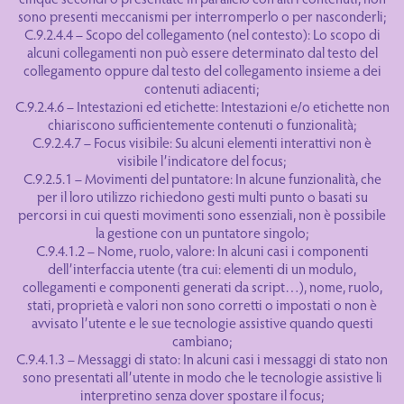
sono presenti meccanismi per interromperlo o per nasconderli;
C.9.2.4.4 – Scopo del collegamento (nel contesto): Lo scopo di
alcuni collegamenti non può essere determinato dal testo del
collegamento oppure dal testo del collegamento insieme a dei
contenuti adiacenti;
C.9.2.4.6 – Intestazioni ed etichette: Intestazioni e/o etichette non
chiariscono sufficientemente contenuti o funzionalità;
C.9.2.4.7 – Focus visibile: Su alcuni elementi interattivi non è
visibile l’indicatore del focus;
C.9.2.5.1 – Movimenti del puntatore: In alcune funzionalità, che
per il loro utilizzo richiedono gesti multi punto o basati su
percorsi in cui questi movimenti sono essenziali, non è possibile
la gestione con un puntatore singolo;
C.9.4.1.2 – Nome, ruolo, valore: In alcuni casi i componenti
dell’interfaccia utente (tra cui: elementi di un modulo,
collegamenti e componenti generati da script…), nome, ruolo,
stati, proprietà e valori non sono corretti o impostati o non è
avvisato l’utente e le sue tecnologie assistive quando questi
cambiano;
C.9.4.1.3 – Messaggi di stato: In alcuni casi i messaggi di stato non
sono presentati all’utente in modo che le tecnologie assistive li
interpretino senza dover spostare il focus;