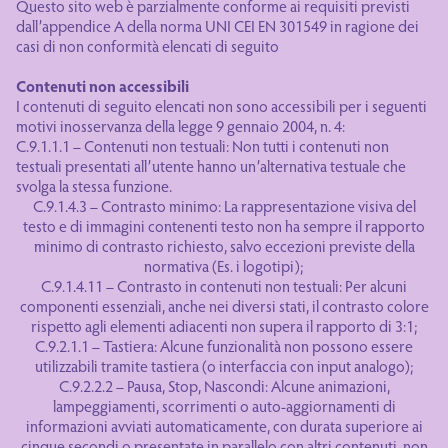
Questo sito web è parzialmente conforme ai requisiti previsti
dall’appendice A della norma UNI CEI EN 301549 in ragione dei
casi di non conformità elencati di seguito
Contenuti non accessibili
I contenuti di seguito elencati non sono accessibili per i seguenti
motivi inosservanza della legge 9 gennaio 2004, n. 4:
C.9.1.1.1 – Contenuti non testuali: Non tutti i contenuti non
testuali presentati all’utente hanno un’alternativa testuale che
svolga la stessa funzione.
C.9.1.4.3 – Contrasto minimo: La rappresentazione visiva del
testo e di immagini contenenti testo non ha sempre il rapporto
minimo di contrasto richiesto, salvo eccezioni previste della
normativa (Es. i logotipi);
C.9.1.4.11 – Contrasto in contenuti non testuali: Per alcuni
componenti essenziali, anche nei diversi stati, il contrasto colore
rispetto agli elementi adiacenti non supera il rapporto di 3:1;
C.9.2.1.1 – Tastiera: Alcune funzionalità non possono essere
utilizzabili tramite tastiera (o interfaccia con input analogo);
C.9.2.2.2 – Pausa, Stop, Nascondi: Alcune animazioni,
lampeggiamenti, scorrimenti o auto-aggiornamenti di
informazioni avviati automaticamente, con durata superiore ai
cinque secondi o presentate in parallelo con altri contenuti, non