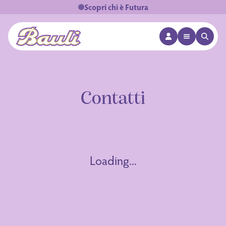
Scopri chi è Futura
APRI MENÙ
APRI 
Logo Bauli
Contatti
Loading...