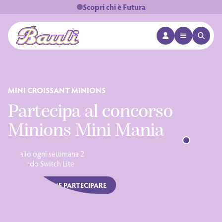
Scopri chi è Futura
APRI MENÙ
APRI 
Logo Bauli
SCOPRI LA NUOVA LINEA