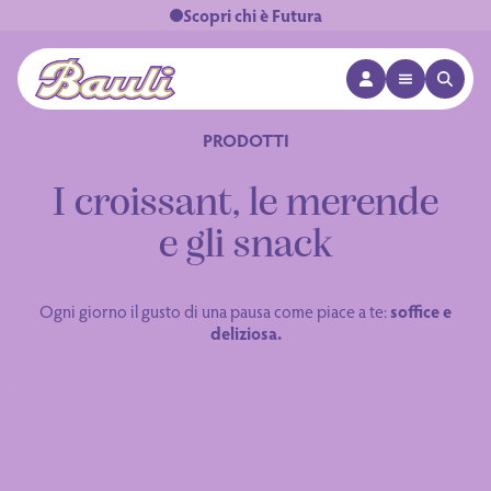
Scopri chi è Futura
APRI MENÙ
APRI 
Logo Bauli
PRODOTTI
I croissant, le merende
e gli snack
Ogni giorno il gusto di una pausa come piace a te:
soffice e
deliziosa.