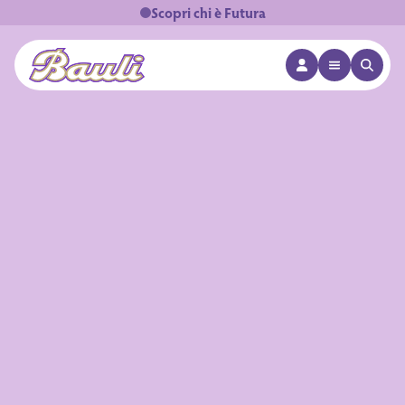
Scopri chi è Futura
APRI MENÙ
APRI 
Logo Bauli