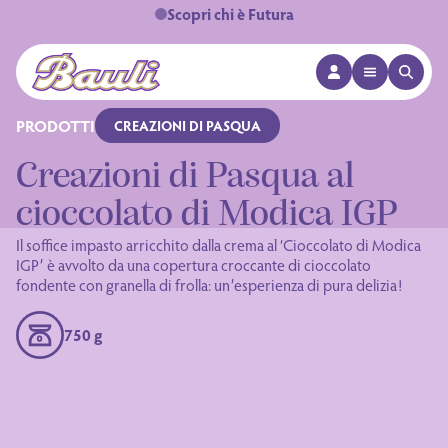
Scopri chi è Futura
APRI MENÙ
APRI 
Logo Bauli
PRODOTTI
CREAZIONI DI PASQUA
Creazioni di Pasqua al
cioccolato di Modica IGP
Il soffice impasto arricchito dalla crema al ‘Cioccolato di Modica
IGP’ è avvolto da una copertura croccante di cioccolato
fondente con granella di frolla: un’esperienza di pura delizia!
750 g