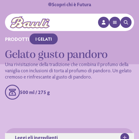
Scopri chi è Futura
APRI MENÙ
APRI 
Logo Bauli
PRODOTTI
I GELATI
Gelato gusto pandoro
Una rivisitazione della tradizione che combina il profumo della
vaniglia con inclusioni di torta al profumo di pandoro. Un gelato
cremoso e rinfrescante al gusto di pandoro.
500 ml / 275 g
Leggi gli ingredienti