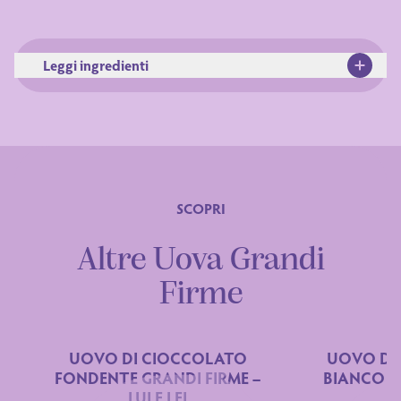
Leggi ingredienti
Ingredienti
SCOPRI
Altre Uova Grandi
Firme
UOVO DI CIOCCOLATO
UOVO DI
FONDENTE GRANDI FIRME –
BIANCO G
Dichiarazione nutrizionale
LUI E LEI
LU