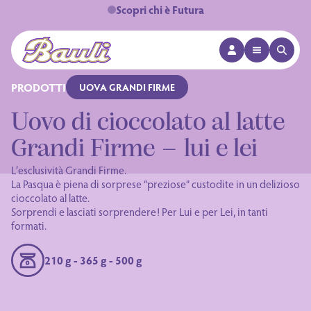
Scopri chi è Futura
APRI MENÙ
APRI 
Logo Bauli
PRODOTTI
UOVA GRANDI FIRME
Uovo di cioccolato al latte
Grandi Firme – lui e lei
L’esclusività Grandi Firme.
La Pasqua è piena di sorprese
“preziose”
custodite in un delizioso
cioccolato al latte.
Sorprendi e lasciati sorprendere! Per Lui e per Lei, in tanti
formati.
210 g - 365 g - 500 g