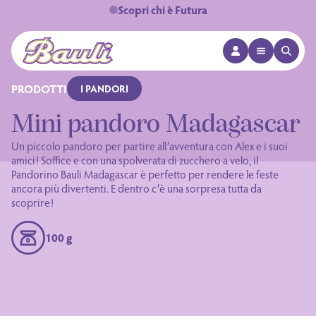
Scopri chi è Futura
APRI MENÙ
APRI 
Logo Bauli
PRODOTTI
I PANDORI
Mini pandoro Madagascar
Un piccolo pandoro per partire all’avventura con Alex e i suoi
amici! Soffice e con una spolverata di zucchero a velo, il
Pandorino Bauli Madagascar è perfetto per rendere le feste
ancora più divertenti. E dentro c’è una sorpresa tutta da
scoprire!
100 g