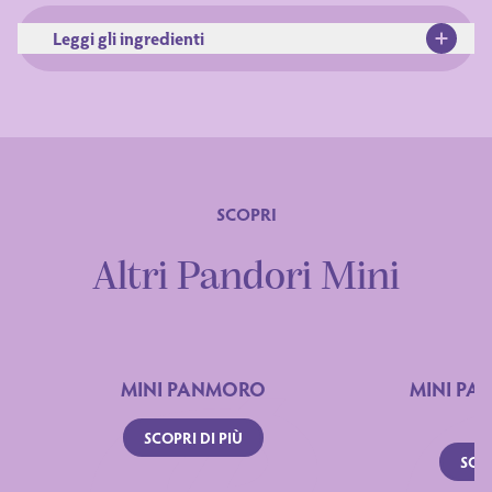
Leggi gli ingredienti
PANDORO – PRODOTTO DA FORNO A
LIEVITAZIONE NATURALE
Ingredienti
SCOPRI
Altri Pandori Mini
MINI PANMORO
MINI PA
Dichiarazione nutrizionale
SCOPRI DI PIÙ
SCOP
Valori medi
per 100 g