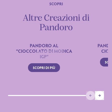
SCOPRI
Altre Creazioni di
Pandoro
PANDORO AL
PANDO
“CIOCCOLATO DI MODICA
CIO
IGP”
SCOP
SCOPRI DI PIÙ
Prev
Next