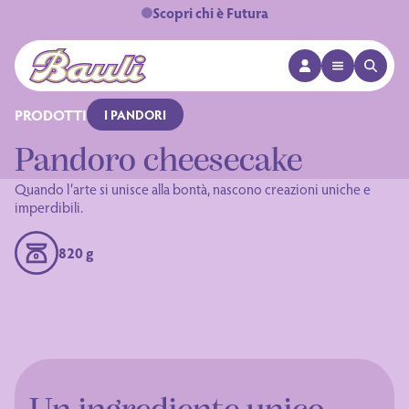
Scopri chi è Futura
APRI MENÙ
APRI 
Logo Bauli
PRODOTTI
I PANDORI
Pandoro cheesecake
Quando l’arte si unisce alla bontà, nascono creazioni uniche e
imperdibili.
820 g