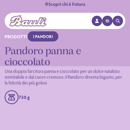
Scopri chi è Futura
APRI MENÙ
APRI 
Logo Bauli
PRODOTTI
I PANDORI
Pandoro panna e
cioccolato
Una doppia farcitura panna e cioccolato per un dolce natalizio
inimitabile e dal cuore cremoso: il Pandoro diventa bigusto, per
la felicità dei più golosi
750 g