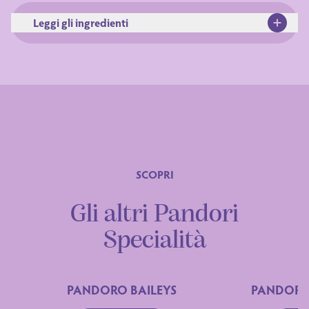
Leggi gli ingredienti
Ingredienti
SCOPRI
Gli altri Pandori
Specialità
PANDORO BAILEYS
PANDORO