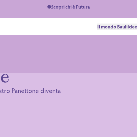
Scopri chi è Futura
Il mondo Bauli
Idee
e
ce
ostro Panettone diventa