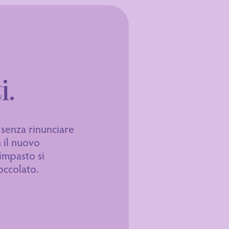
i.
, senza rinunciare
n il nuovo
 impasto si
occolato.