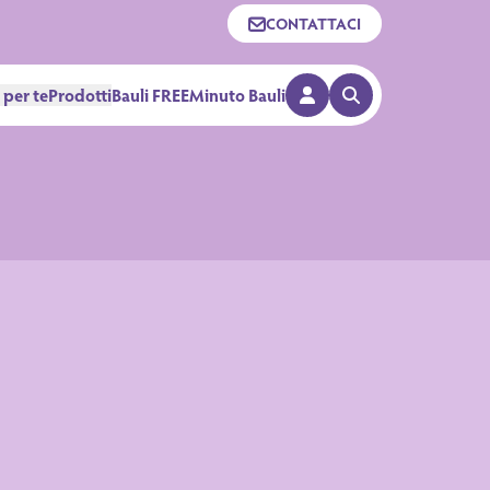
CONTATTACI
 per te
Prodotti
Bauli FREE
Minuto Bauli
APRI RICERCA