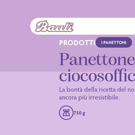
Logo Bauli
PRODOTTI
I PANETTONI
Panetton
ciocosoffi
La bontà della ricetta del n
ancora più irresistibile.
750 g