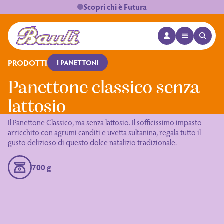
Scopri chi è Futura
APRI MENÙ
APRI 
Logo Bauli
PRODOTTI
I PANETTONI
Panettone classico senza
lattosio
Il Panettone Classico, ma senza lattosio. Il sofficissimo impasto
arricchito con agrumi canditi e uvetta sultanina, regala tutto il
gusto delizioso di questo dolce natalizio tradizionale.
700 g