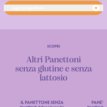
Leggi gli ingredienti
SCOPRI
Ingredienti
Altri Panettoni
senza glutine e senza
lattosio
IL PANETTONE SENZA
PANETT