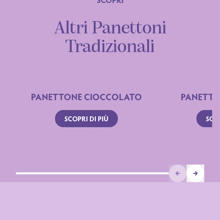
Altri Panettoni
Ingredienti
Tradizionali
PANETTONE CIOCCOLATO
PANETTO
SCOPRI DI PIÙ
SCOP
Prev
Next
Dichiarazione nutrizionale