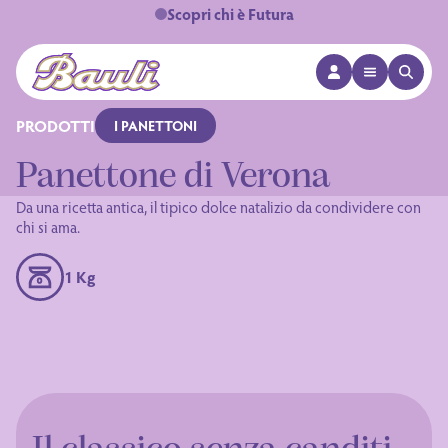
Scopri chi è Futura
APRI MENÙ
APRI 
Logo Bauli
PRODOTTI
I PANETTONI
Panettone di Verona
Da una ricetta antica, il tipico dolce natalizio da condividere con
chi si ama.
1 Kg