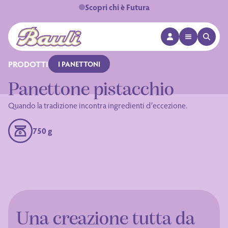
Scopri chi è Futura
APRI MENÙ
APRI 
Logo Bauli
PRODOTTI
I PANETTONI
Panettone pistacchio
Quando la tradizione incontra ingredienti d’eccezione.
750 g
Una creazione tutta da