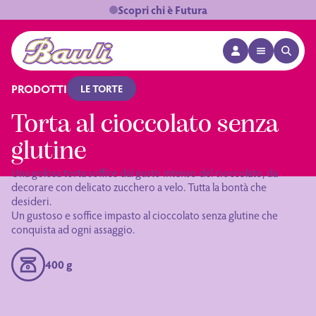
Scopri chi è Futura
APRI MENÙ
APRI 
Logo Bauli
PRODOTTI
LE TORTE
Torta al cioccolato senza
glutine
Una golosa torta soffice dal gusto intenso del cioccolato, da
decorare con delicato zucchero a velo. Tutta la bontà che
desideri.
Un gustoso e soffice impasto al cioccolato senza glutine che
conquista ad ogni assaggio.
400 g