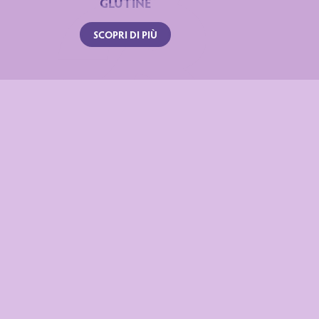
GLUTINE
SCOPRI DI PIÙ
Dichiarazione nutrizionale
Valori medi
per 100 g
1746 kJ /
Energia
418 kcal
Grassi
21 g
di cui acidi grassi saturi
4,7 g
Carboidrati
48 g
di cui zuccheri
30 g
Fibre
3,9 g