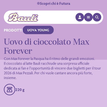
Scopri chi è Futura
APRI MENÙ
APRI 
Logo Bauli
PRODOTTI
UOVA YOUNG
Uovo di cioccolato Max
Forever
Con Max Forever la Pasqua ha il ritmo delle grandi emozioni.
Il cioccolato al latte Bauli racchiude una sorpresa ufficiale
dedicata ai fan e l’opportunità di vincere due biglietti per il tour
2026 di Max Pezzali. Per chi vuole cantare ancora più forte,
insieme.
220 g