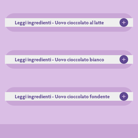
Leggi ingredienti - Uovo cioccolato al latte
Leggi ingredienti - Uovo cioccolato bianco
Ingredienti
Leggi ingredienti - Uovo cioccolato fondente
Ingredienti
zucchero, burro di cacao,
LATTE in polvere, LATTE scremato in
polvere, emulsionanti: lecitina di SOIA,
aroma naturale di vaniglia. Può
contenere FRUTTA A GUSCIO,
Dichiarazione nutrizionale