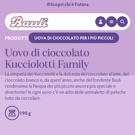
Scopri chi è Futura
APRI MENÙ
APRI 
Logo Bauli
PRODOTTI
UOVA DI CIOCCOLATO PER I PIÙ PICCOLI
Uovo di cioccolato
Kucciolotti Family
La simpatia dei Kucciolotti e la dolcezza del cioccolato al latte, del
cioccolato bianco e, da quest’anno, anche del fondente Bauli
renderanno la Pasqua dei più piccini ancora più speciale e
divertente! In ogni uovo c’è un adorabile animaletto di peluche
tutto da coccolare.
190 g