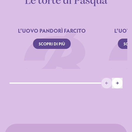
Le torte di Pasqua
L’UOVO PANDORÌ FARCITO
L’UOV
SCOPRI DI PIÙ
SCOP
Prev
Next