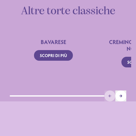
Altre torte classiche
BAVARESE
CREMINO 
NO
SCOPRI DI PIÙ
SCOP
Prev
Next