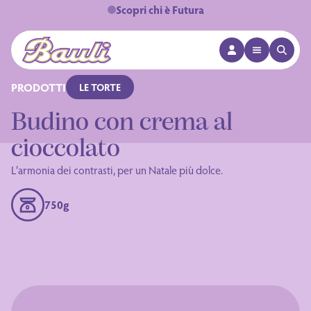
Scopri chi è Futura
APRI MENÙ
APRI 
Logo Bauli
PRODOTTI
LE TORTE
Budino con crema al
cioccolato
L’armonia dei contrasti, per un Natale più dolce.
750g