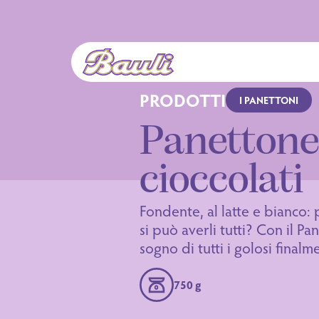
Logo Bauli
PRODOTTI
I PANETTONI
Panettone
cioccolati
Fondente, al latte e bianco:
si può averli tutti? Con il Pan
sogno di tutti i golosi finalm
750 g