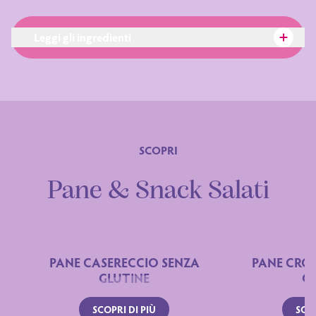
Leggi gli ingredienti
SCOPRI
Ingredienti
Pane & Snack Salati
PANE CASERECCIO SENZA
PANE CRO
GLUTINE
G
SCOPRI DI PIÙ
SCOP