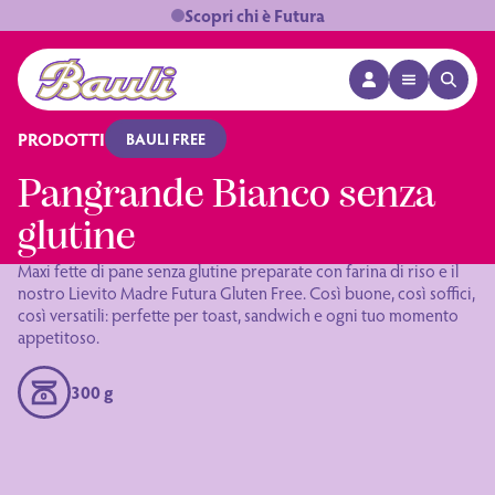
Scopri chi è Futura
APRI MENÙ
APRI 
Logo Bauli
PRODOTTI
BAULI FREE
Pangrande Bianco senza
glutine
Maxi fette di pane senza glutine preparate con farina di riso e il
nostro Lievito Madre Futura Gluten Free. Così buone, così soffici,
così versatili: perfette per toast, sandwich e ogni tuo momento
appetitoso.
300 g