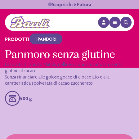
Scopri chi è Futura
APRI MENÙ
APRI 
Logo Bauli
PRODOTTI
I PANDORI
Panmoro senza glutine
La novità di questo Natale, nella versione con impasto senza
glutine al cacao.
Senza rinunciare alle golose gocce di cioccolato e alla
caratteristica spolverata di cacao zuccherato
500 g