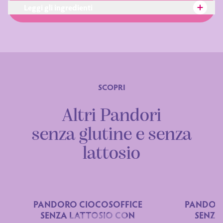
Leggi gli ingredienti
SCOPRI
Altri Pandori
Ingredienti
senza glutine e senza
lattosio
PANDORO CIOCOSOFFICE
PANDORO
SENZA LATTOSIO CON
SENZA