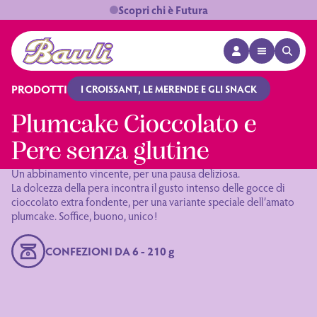
Scopri chi è Futura
APRI MENÙ
APRI 
Logo Bauli
PRODOTTI
I CROISSANT, LE MERENDE E GLI SNACK
Plumcake Cioccolato e
Pere senza glutine
Un abbinamento vincente, per una pausa deliziosa.
La dolcezza della pera incontra il gusto intenso delle gocce di
cioccolato extra fondente, per una variante speciale dell’amato
plumcake. Soffice, buono, unico!
CONFEZIONI DA 6 - 210 g