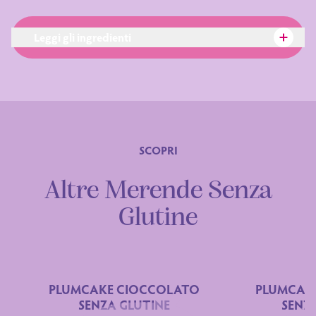
Leggi gli ingredienti
SCOPRI
Ingredienti
Altre Merende Senza
Glutine
PLUMCAKE CIOCCOLATO
PLUMCAKE
SENZA GLUTINE
SENZ