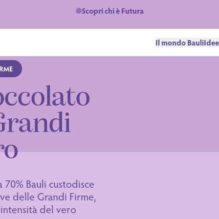
Scopri chi è Futura
Il mondo Bauli
Idee
IRME
occolato
Grandi
ro
a 70% Bauli custodisce
ve delle Grandi Firme,
’intensità del vero