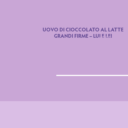
Dichiarazione n
Valori medi
UOVO DI CIOCCOLATO AL LATTE
GRANDI FIRME – LUI E LEI
Energia
Grassi
di cui acidi gras
Carboidrati
di cui zuccheri
Proteine
Sale