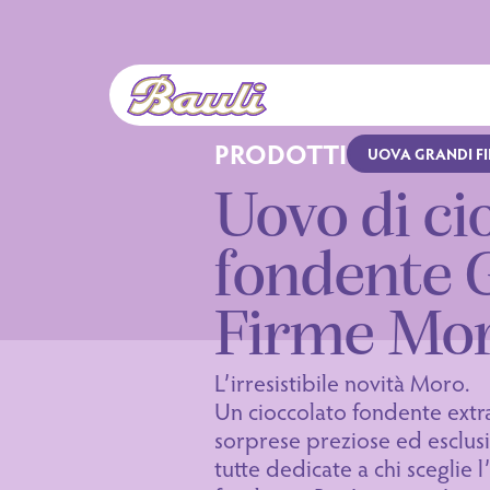
Logo Bauli
PRODOTTI
UOVA GRANDI F
Uovo di ci
fondente 
Firme Mo
L’irresistibile novità Moro.
Un cioccolato fondente extr
sorprese preziose ed esclusi
tutte dedicate a chi sceglie l