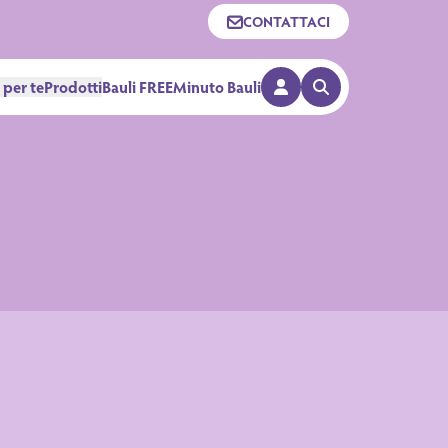
CONTATTACI
 per te
Prodotti
Bauli FREE
Minuto Bauli
APRI RICERCA