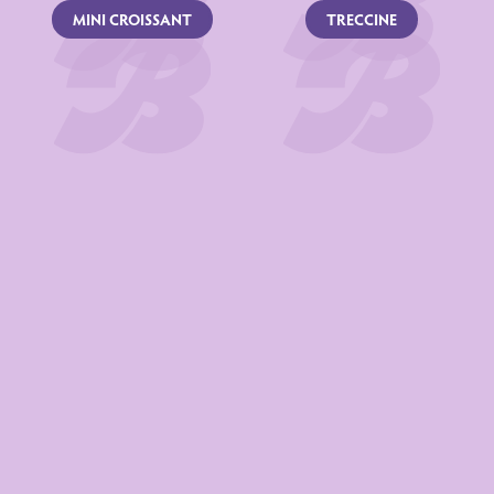
MINI CROISSANT
TRECCINE
Dichiarazione nutrizionale
Valori medi
per 100 g
Energia
1597 kJ / 380 kcal
Grassi
12 g
di cui acidi grassi saturi
4,6 g
Carboidrati
60 g
di cui zuccheri
38 g
Fibre
1,5 g
Proteine
6,2 g
Sale
0,41 g