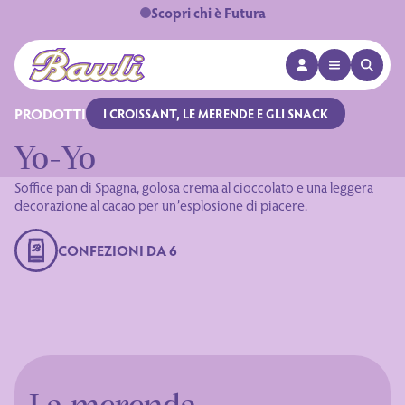
Scopri chi è Futura
APRI MENÙ
APRI 
Logo Bauli
PRODOTTI
I CROISSANT, LE MERENDE E GLI SNACK
Yo-Yo
Soffice pan di Spagna, golosa crema al cioccolato e una leggera
decorazione al cacao per un’esplosione di piacere.
CONFEZIONI DA 6