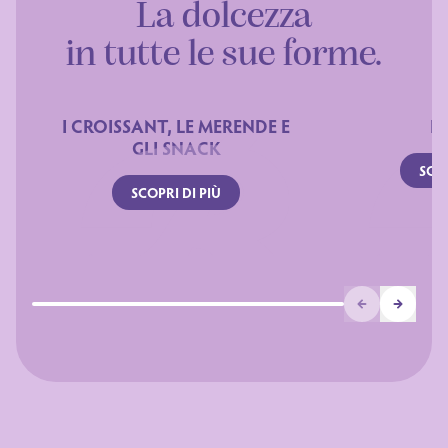
La dolcezza
in tutte le sue forme.
I CROISSANT, LE MERENDE E
I 
GLI SNACK
SCOP
SCOPRI DI PIÙ
Prev
Next