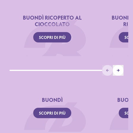
BUONDÌ RICOPERTO AL
BUONDÌ
CIOCCOLATO
RIC
SCOPRI DI PIÙ
SCOP
Prev
Next
BUONDÌ
BUON
SCOPRI DI PIÙ
SCOP