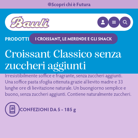
Scopri chi è Futura
APRI MENÙ
APRI 
Logo Bauli
PRODOTTI
I CROISSANT, LE MERENDE E GLI SNACK
Croissant Classico senza
zuccheri aggiunti
Irresistibilmente soffice e fragrante, senza zuccheri aggiunti.
Una soffice pasta sfoglia ottenuta grazie al lievito madre e 33
lunghe ore di lievitazione naturale. Un buongiorno semplice e
buono, senza zuccheri aggiunti. Contiene naturalmente zuccheri.
CONFEZIONI DA 5 - 185 g