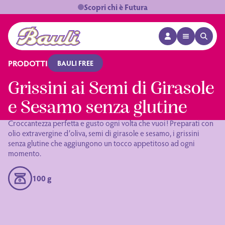
Scopri chi è Futura
APRI MENÙ
APRI 
Logo Bauli
PRODOTTI
BAULI FREE
Grissini ai Semi di Girasole
e Sesamo senza glutine
Croccantezza perfetta e gusto ogni volta che vuoi! Preparati con
olio extravergine d’oliva, semi di girasole e sesamo, i grissini
senza glutine che aggiungono un tocco appetitoso ad ogni
momento.
100 g