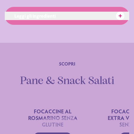
Leggi gli ingredienti
SCOPRI
Pane & Snack Salati
Ingredienti:
FOCACCINE AL
FOCACCI
ROSMARINO SENZA
EXTRA VER
GLUTINE
SENZ