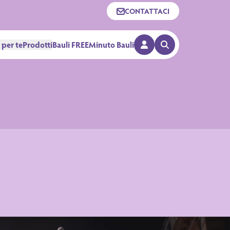
CONTATTACI
 per te
Prodotti
Bauli FREE
Minuto Bauli
APRI RICERCA