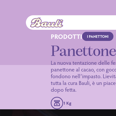
Logo Bauli
PRODOTTI
I PANETTONI
Panetton
La nuova tentazione delle f
panettone al cacao, con gocc
fondono nell’impasto. Lievi
tutta la cura Bauli, è un piac
dopo fetta.
1 Kg