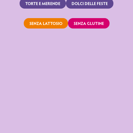
TORTE E MERENDE
DOLCI DELLE FESTE
SENZA LATTOSIO
SENZA GLUTINE
CROISSANT CON
CROISSANT
CREMA AL LATTE
ALL’ALBICOCCA
SENZA LATTOSIO
SENZA LATTOSIO
SCOPRI DI PIÙ
SCOPRI DI PIÙ
PANDORO
PANDORO DI
CIOCOSOFFICE
VERONA SENZA
SENZA LATTOSIO
LATTOSIO
CON GOCCE DI
CIOCCOLATO
SCOPRI DI PIÙ
SCOPRI DI PIÙ